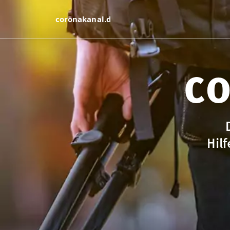
co
Hilf