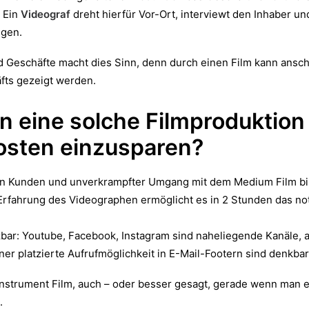
 Ein
Videograf
dreht hierfür Vor-Ort, interviewt den Inhaber u
ngen.
d Geschäfte macht dies Sinn, denn durch einen Film kann ansch
fts gezeigt werden.
n eine solche
Filmproduktion
osten einzusparen?
n Kunden und unverkrampfter Umgang mit dem Medium Film bil
e Erfahrung des Videographen ermöglicht es in 2 Stunden das n
utzbar: Youtube, Facebook, Instagram sind naheliegende Kanäle, 
er platzierte Aufrufmöglichkeit in E-Mail-Footern sind denkba
Instrument Film, auch – oder besser gesagt, gerade wenn man e
.