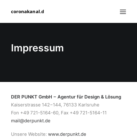
YOUTUBE-KANAL
Impressum
IHR FEEDBACK
SEARCH
DER PUNKT GmbH − Agentur für Design & Lösung
Kaiserstrasse 142−144, 76133 Karlsruhe
Fon +49 721-5164-60, Fax +49 721-5164-11
mail@derpunkt.de
Unsere Website:
www.derpunkt.de