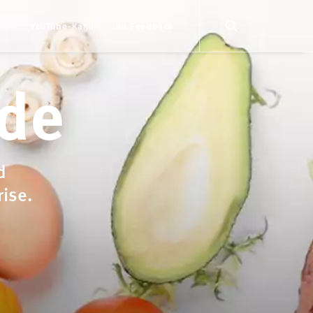
YouTube-Kanal
Ihr Feedback
.de
d
rise.