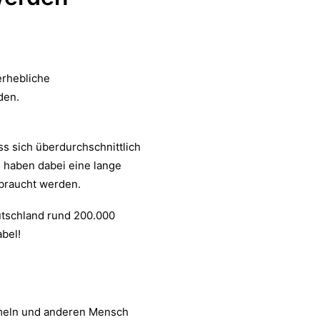
erhebliche
den.
s sich überdurchschnittlich
l
haben dabei eine lange
rbraucht werden.
utschland rund 200.000
abel!
eln und anderen Mensch