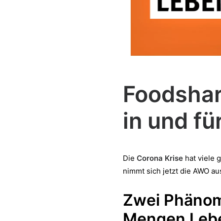
Foodshar
in und fü
Die
Corona Krise
hat viele 
nimmt sich jetzt die AWO a
Zwei Phänom
Mengen
Leb