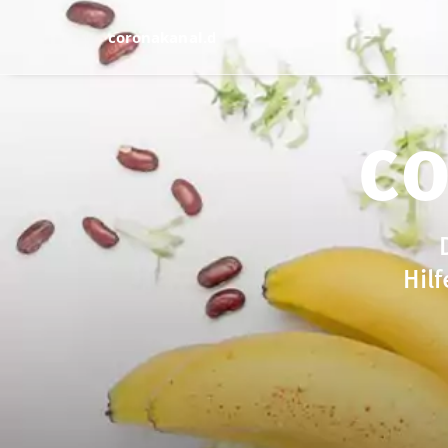
co
Hilf