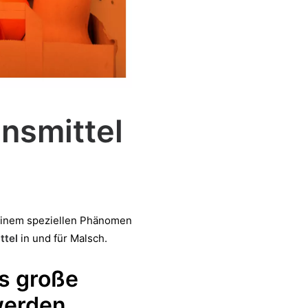
ensmittel
 Einem speziellen Phänomen
ttel
in und für Malsch.
s große
erden